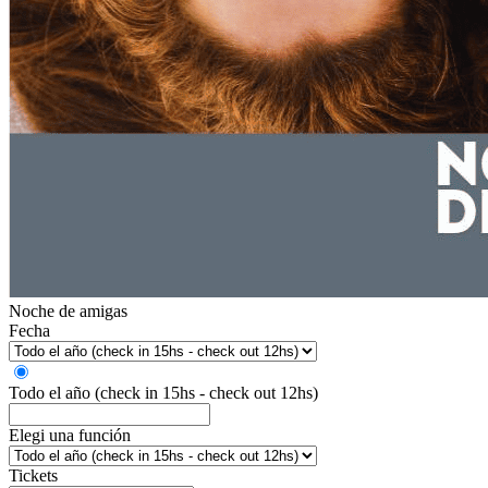
Noche de amigas
Fecha
Todo el año (check in 15hs - check out 12hs)
Elegi una función
Tickets