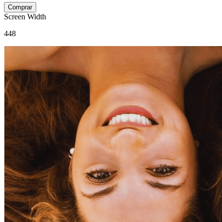
Screen Width
448